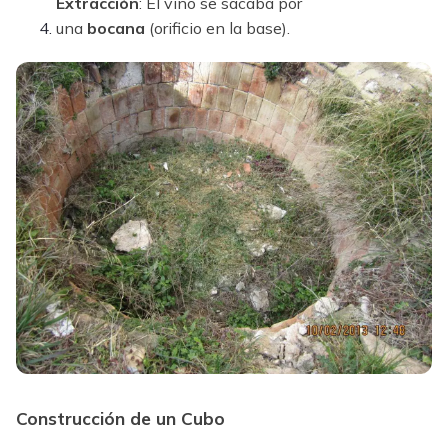
Extracción
: El vino se sacaba por
una
bocana
(orificio en la base).
Construcción de un Cubo