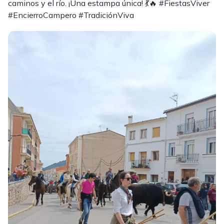
caminos y el río. ¡Una estampa única! 💃🔥 #FiestasViver
#EncierroCampero #TradiciónViva