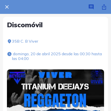
Discomóvil
35B C. B Viver
 domingo, 20 de abril 2025 desde las 00:30 hasta 
las 04:00 