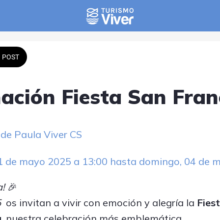
POST
ción Fiesta San Fran
 de Paula Viver CS
01 de mayo 2025 a 13:00 hasta domingo, 04 de 
a!
🎉
5
os invitan a vivir con emoción y alegría la
Fies
a
, nuestra celebración más emblemática.