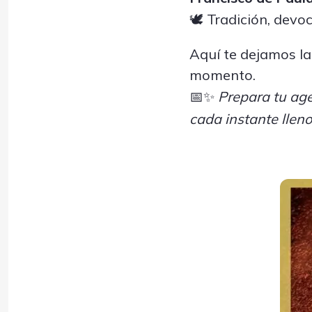
🕊️ Tradición, devo
Aquí te dejamos la
momento.
📅✨
Prepara tu age
cada instante lleno