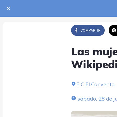
COMPARTIR
Las muje
Wikiped
E C El Convento
 sábado, 28 de j