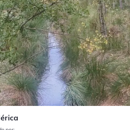
Jérica
do por: