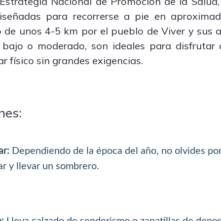
 Estrategia Nacional de Promoción de la Salud
 diseñadas para recorrerse a pie en aproxim
o de unos 4-5 km por el pueblo de Viver y sus 
d bajo o moderado, son ideales para disfrutar
r físico sin grandes exigencias.
nes:
ar:
Dependiendo de la época del año, no olvides po
ar y llevar un sombrero.
:
Lleva calzado de senderismo o zapatillas de depor