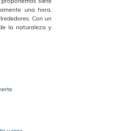
, proponemos siete
adamente una hora.
alrededores. Con un
 de la naturaleza y
nerte
te y ropa