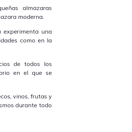
queñas almazaras
lmazara moderna.
va experimenta una
ividades como en la
cios de todos los
torio en el que se
os, vinos, frutas y
rismos durante todo