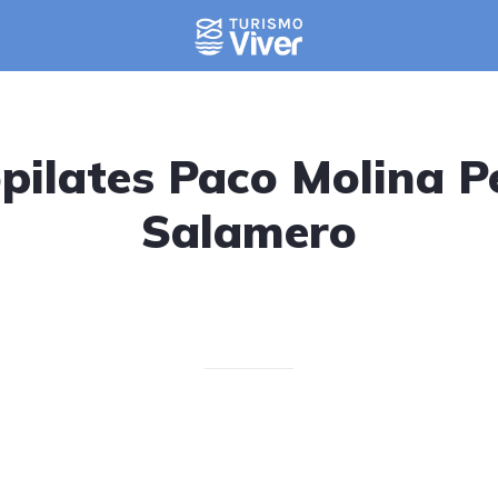
opilates Paco Molina P
Salamero
Escrito el 06/05/2025
V. T.