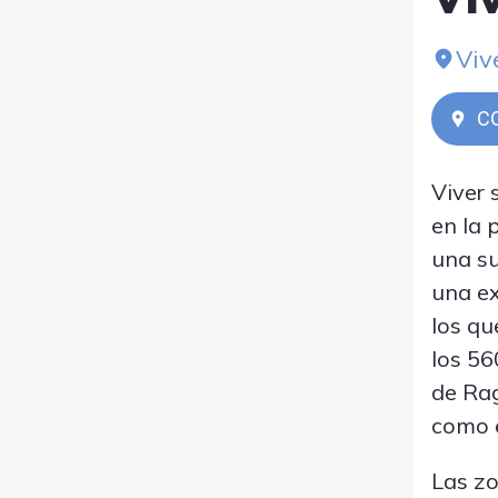
Viv
C
Viver 
en la 
una su
una ex
los qu
los 56
de Rag
como e
Las zo