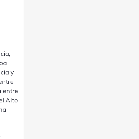
cia,
upa
cia y
entre
a entre
el Alto
ima
,